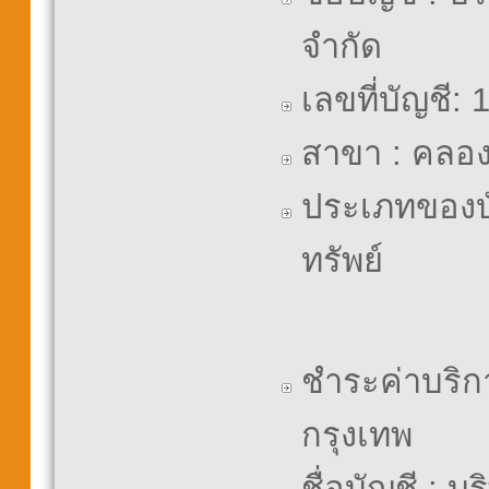
จำกัด
เลขที่บัญชี:
สาขา : คลอ
ประเภทของบั
ทรัพย์
ชำระค่าบริก
กรุงเทพ
ชื่อบัญชี : บ